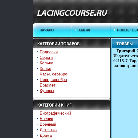
Григорий 
Подвески
Издательств
Серьги
02115-7 Тир
Кольца
иллюстраци
Колье
Часы, серебро
Цепь, серебро
Браслет
Кулоны
Биографический
Боевик
Военный
Детектив
Драма