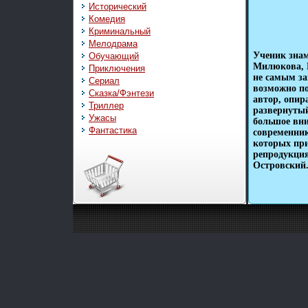
Исторический
Комедия
Криминальный
Мелодрама
Ученик знам
Обучающий
Милюкова, 
Приключения
не самым за
Сериал
возможно по
Сказка/Фэнтези
автор, опир
Триллер
развернутый
Ужасы
большое вни
Фантастика
современни
которых пр
репродукци
Островский