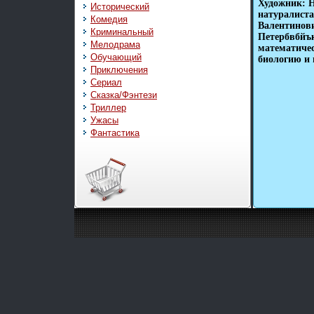
Художник: Н
Исторический
натуралиста
Комедия
Валентинови
Криминальный
Петербвбйък
Мелодрама
математичес
Обучающий
биологию и 
Приключения
Сериал
Сказка/Фэнтези
Триллер
Ужасы
Фантастика