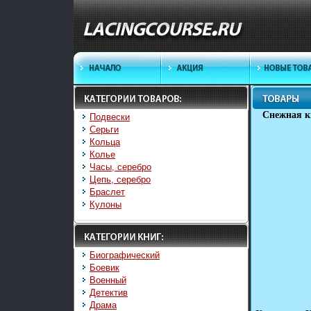
Снежная к
Подвески
Серьги
Кольца
Колье
Часы, серебро
Цепь, серебро
Браслет
Кулоны
Биографический
Боевик
Военный
Детектив
Драма