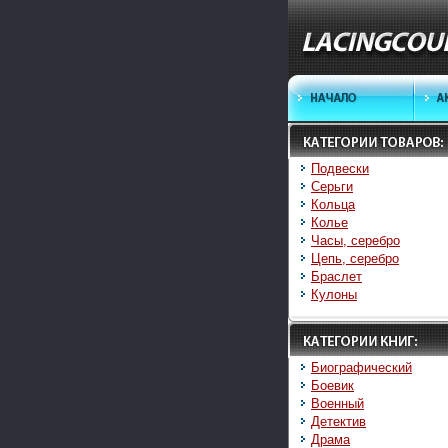
Подвески
Серьги
Кольца
Колье
Часы, серебро
Цепь, серебро
Браслет
Кулоны
Биографический
Боевик
Военный
Детектив
Драма