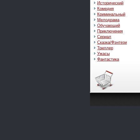
Исторический
Комедия
Криминальный
Мелодрама
Обучающий
Приключения
Сериал
Сказка/Фэнтези
Триллер
Ужасы
Фантастика