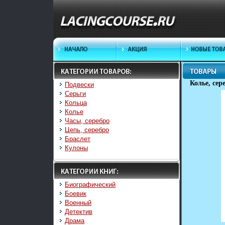
Колье, сер
Подвески
Серьги
Кольца
Колье
Часы, серебро
Цепь, серебро
Браслет
Кулоны
Биографический
Боевик
Военный
Детектив
Драма