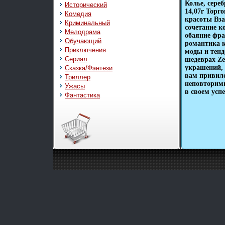
Колье, сере
Исторический
14,07г Торг
Комедия
красоты Вза
Криминальный
сочетание к
Мелодрама
обаяние фра
Обучающий
романтика 
Приключения
моды и тен
Сериал
шедеврах Ze
украшений,
Сказка/Фэнтези
вам привиле
Триллер
неповторимы
Ужасы
в своем успе
Фантастика