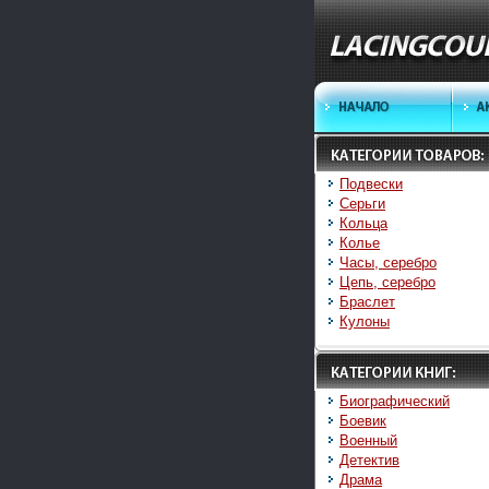
Подвески
Серьги
Кольца
Колье
Часы, серебро
Цепь, серебро
Браслет
Кулоны
Биографический
Боевик
Военный
Детектив
Драма