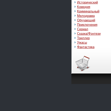
Исторический
Комедия
Криминальный
Мелодрама
Обучающий
Приключения
Сериал
Сказка/Фэнтези
Триллер
Ужасы
Фантастика