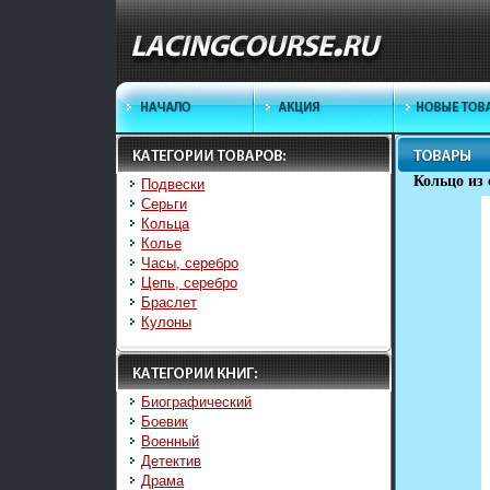
Кольцо из 
Подвески
Серьги
Кольца
Колье
Часы, серебро
Цепь, серебро
Браслет
Кулоны
Биографический
Боевик
Военный
Детектив
Драма