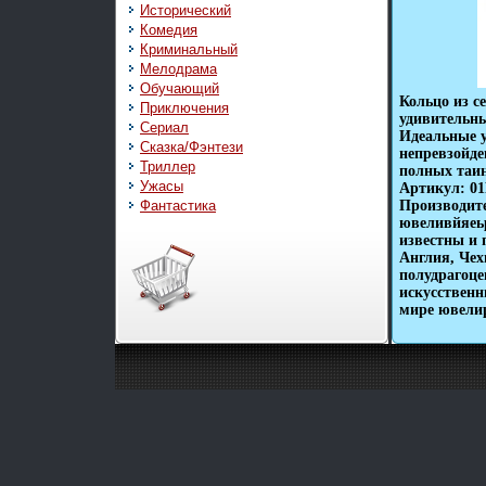
Исторический
Комедия
Криминальный
Мелодрама
Обучающий
Кольцо из с
Приключения
удивительны
Сериал
Идеальные 
Сказка/Фэнтези
непревзойде
Триллер
полных таин
Ужасы
Артикул: 01
Фантастика
Производит
ювеливйяеь
известны и 
Англия, Чех
полудрагоце
искусственн
мире ювелир