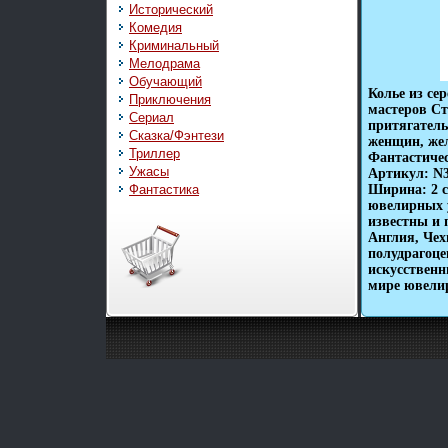
Исторический
Комедия
Криминальный
Мелодрама
Обучающий
Колье из се
Приключения
мастеров Ст
Сериал
притягател
Сказка/Фэнтези
женщин, же
Триллер
Фантастичес
Ужасы
Артикул: N3
Фантастика
Ширина: 2 
ювелирных 
известны и 
Англия, Чех
полудрагоце
искусственн
мире ювелир