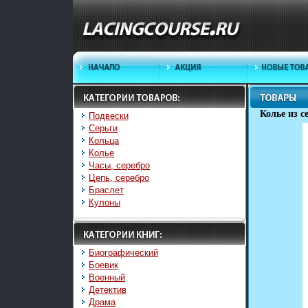
Колье из с
Подвески
Серьги
Кольца
Колье
Часы, серебро
Цепь, серебро
Браслет
Кулоны
Биографический
Боевик
Военный
Детектив
Драма