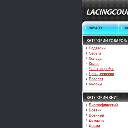
Подвески
Серьги
Кольца
Колье
Часы, серебро
Цепь, серебро
Браслет
Кулоны
Биографический
Боевик
Военный
Детектив
Драма