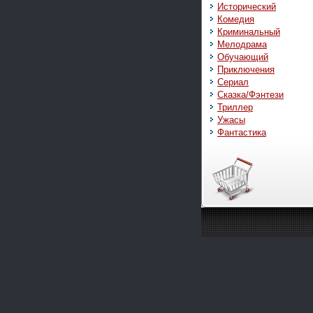
Исторический
Комедия
Криминальный
Мелодрама
Обучающий
Приключения
Сериал
Сказка/Фэнтези
Триллер
Ужасы
Фантастика