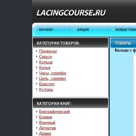
Кольцо с 
Подвески
Серьги
Кольца
Колье
Часы, серебро
Цепь, серебро
Браслет
Кулоны
Биографический
Боевик
Военный
Детектив
Драма