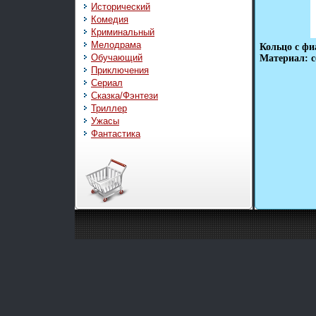
Исторический
Комедия
Криминальный
Мелодрама
Кольцо с фи
Обучающий
Материал: с
Приключения
Сериал
Сказка/Фэнтези
Триллер
Ужасы
Фантастика