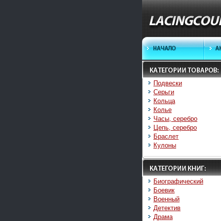
Подвески
Серьги
Кольца
Колье
Часы, серебро
Цепь, серебро
Браслет
Кулоны
Биографический
Боевик
Военный
Детектив
Драма