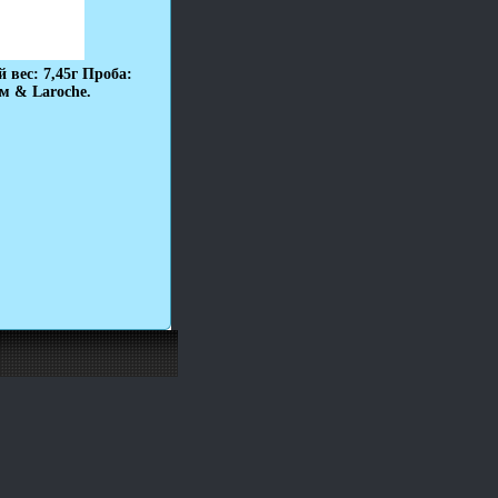
вес: 7,45г Проба:
м & Laroche.