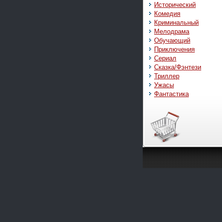
Исторический
Комедия
Криминальный
Мелодрама
Обучающий
Приключения
Сериал
Сказка/Фэнтези
Триллер
Ужасы
Фантастика