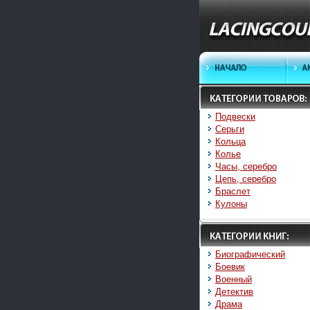
Подвески
Серьги
Кольца
Колье
Часы, серебро
Цепь, серебро
Браслет
Кулоны
Биографический
Боевик
Военный
Детектив
Драма