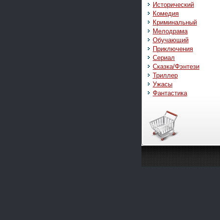
Исторический
Комедия
Криминальный
Мелодрама
Обучающий
Приключения
Сериал
Сказка/Фэнтези
Триллер
Ужасы
Фантастика