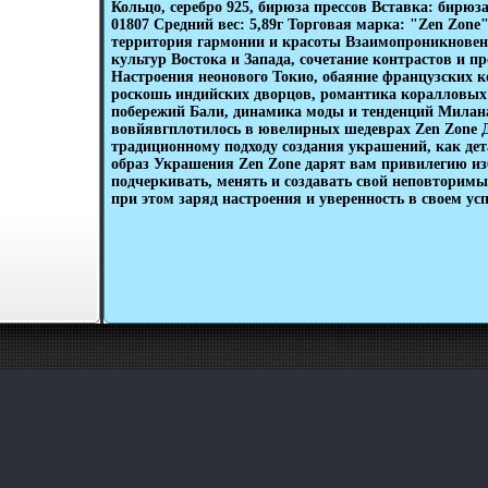
Кольцо, серебро 925, бирюза прессов Вставка: бирюз
01807 Средний вес: 5,89г Торговая марка: "Zen Zone"
территория гармонии и красоты Взаимопроникновен
культур Востока и Запада, сочетание контрастов и 
Настроения неонового Токио, обаяние французских к
роскошь индийских дворцов, романтика коралловых
побережий Бали, динамика моды и тенденций Милана
вовйявгплотилось в ювелирных шедеврах Zen Zone 
традиционному подходу создания украшений, как д
образ Украшения Zen Zone дарят вам привилегию и
подчеркивать, менять и создавать свой неповторимы
при этом заряд настроения и уверенность в своем усп