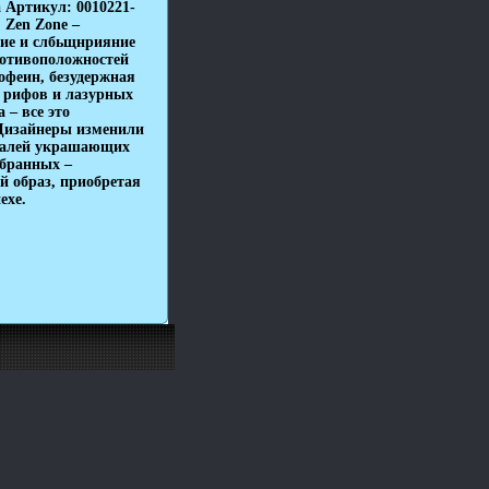
а Артикул: 0010221-
 Zen Zone –
ие и слбьщнрияние
противоположностей
офеин, безудержная
 рифов и лазурных
 – все это
Дизайнеры изменили
еталей украшающих
збранных –
й образ, приобретая
ехе.