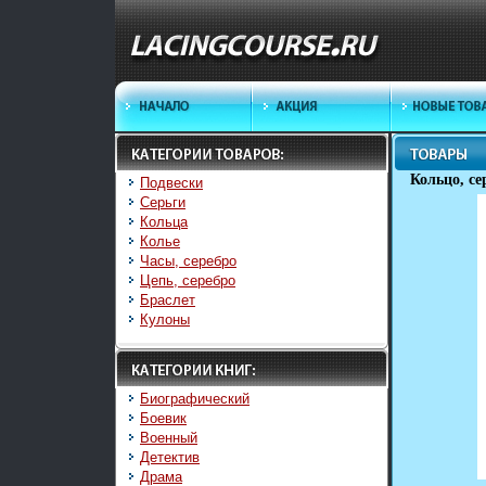
Кольцо, се
Подвески
Серьги
Кольца
Колье
Часы, серебро
Цепь, серебро
Браслет
Кулоны
Биографический
Боевик
Военный
Детектив
Драма