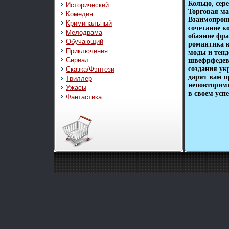
Кольцо, сере
Исторический
Торговая ма
Комедия
Взаимопрони
Криминальный
сочетание к
Мелодрама
обаяние фра
Обучающий
романтика 
Приключения
моды и тенд
Сериал
швефрфедев
создания ук
Сказка/Фэнтези
дарят вам п
Триллер
неповторимы
Ужасы
в своем успе
Фантастика