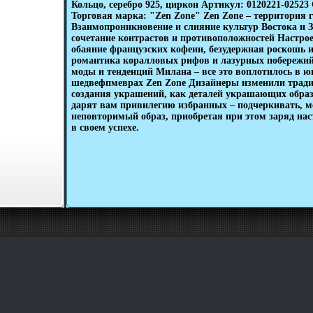
Кольцо, серебро 925, циркон Артикул: 0120221-02523 
Торговая марка: "Zen Zone" Zen Zone – территория 
Взаимопроникновение и слияние культур Востока и 
сочетание контрастов и противоположностей Настрое
обаяние французских кофеин, безудержная роскошь 
романтика коралловых рифов и лазурных побережий
моды и тенденций Милана – все это воплотилось в 
шедвефпмеврах Zen Zone Дизайнеры изменили тради
создания украшений, как деталей украшающих обра
дарят вам привилегию избранных – подчеркивать, ме
неповторимый образ, приобретая при этом заряд нас
в своем успехе.