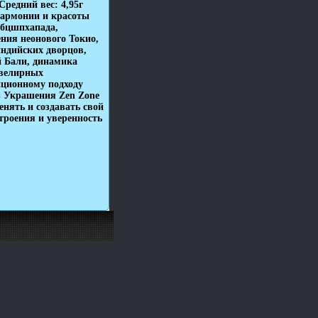
Средний вес: 4,95г
гармонии и красоты
Збцшпхапада,
ния неонового Токио,
индийских дворцов,
 Бали, динамика
ювелирных
ционному подходу
з Украшения Zen Zone
нять и создавать свой
троения и уверенность