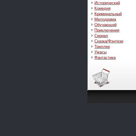
Исторический
Комедия
Криминальный
Мелодрама
Обучающий
Приключения
Сериал
Сказка/Фэнтези
Триллер
Ужасы
Фантастика