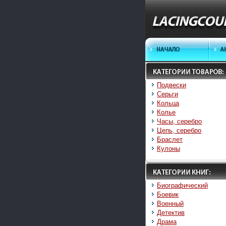
Подвески
Серьги
Кольца
Колье
Часы, серебро
Цепь, серебро
Браслет
Кулоны
Биографический
Боевик
Военный
Детектив
Драма