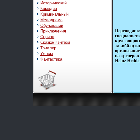
Исторический
Комедия
Криминальный
Мелодрама
Обучающий
Переводчик
Приключения
специалист
Сериал
круг вопрос
Сказка/Фэнтези
таквбйлцтик
Триллер
организацие
Ужасы
на тренеров
Фантастика
Heinz Hedder