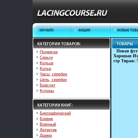
Новая фут
Подвески
Хорошая Изд
Серьги
стр Тираж: 
Кольца
Колье
Часы, серебро
Цепь, серебро
Браслет
Кулоны
Биографический
Боевик
Военный
Детектив
Драма