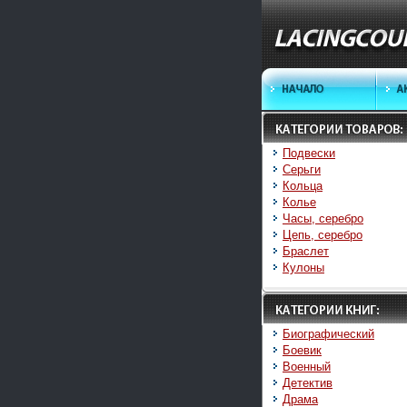
Подвески
Серьги
Кольца
Колье
Часы, серебро
Цепь, серебро
Браслет
Кулоны
Биографический
Боевик
Военный
Детектив
Драма