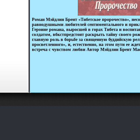
Роман Мэйдлин Брент «Тибетское пророчество», несо
равнодушными любителей сентиментального и прик
Героине романа, выросшей в горах Тибета и воспит
солдатом, вбкстпредстоит раскрыть тайну своего ро
главную роль в борьбе за священную буддийскую рел
просветленного», и, естественно, на этом пути ее жд
встреча с чувством любви Автор Мэйдлин Брент Made