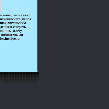
мненно, не оставит
люченческого жанра
анной английским
ждения и сыграть
иквию, «слезу
ет волнительная
leine Brent.