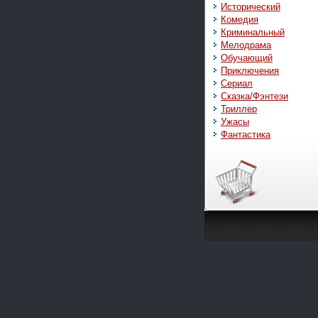
Исторический
Комедия
Криминальный
Мелодрама
Обучающий
Приключения
Сериал
Сказка/Фэнтези
Триллер
Ужасы
Фантастика