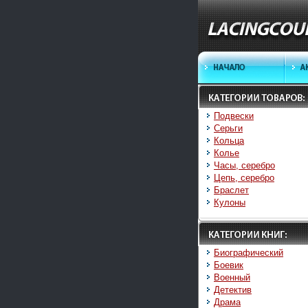
Подвески
Серьги
Кольца
Колье
Часы, серебро
Цепь, серебро
Браслет
Кулоны
Биографический
Боевик
Военный
Детектив
Драма