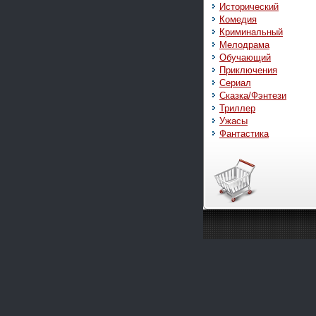
Исторический
Комедия
Криминальный
Мелодрама
Обучающий
Приключения
Сериал
Сказка/Фэнтези
Триллер
Ужасы
Фантастика