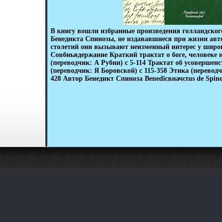
В книгу вошли избранные произведения голландског
Бенедикта Спинозы, не издававшиеся при жизни авто
столетий они вызывают неизменный интерес у широк
Совбиьядержание Краткий трактат о боге, человеке и
(переводчик: А Рубин) c 5-114 Трактат об усовершен
(переводчик: Я Боровской) c 115-358 Этика (переводч
428 Автор Бенедикт Спиноза Benedicвначсtus de Spino