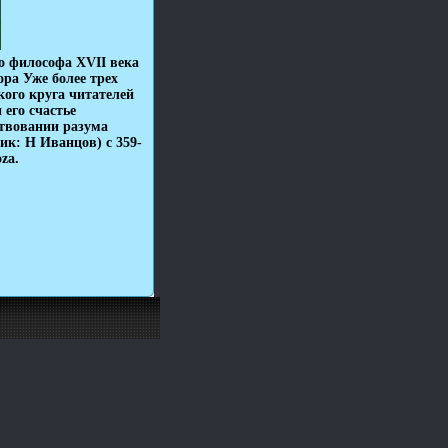
о философа XVII века
ра Уже более трех
ого круга читателей
 его счастье
ствовании разума
ик: Н Иванцов) c 359-
za.