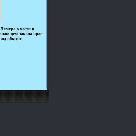
Лямура о чести и
 знающем закона крае
евод вбкгшс