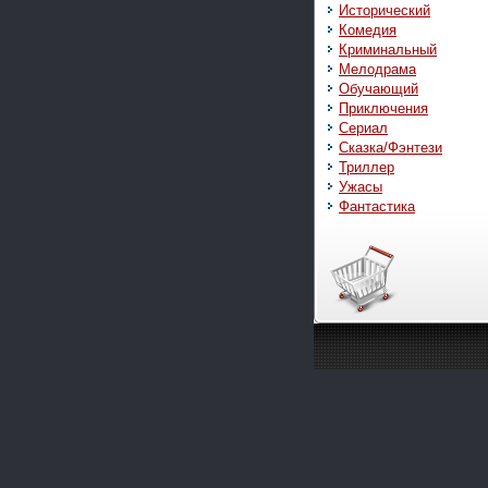
Исторический
Комедия
Криминальный
Мелодрама
Обучающий
Приключения
Сериал
Сказка/Фэнтези
Триллер
Ужасы
Фантастика