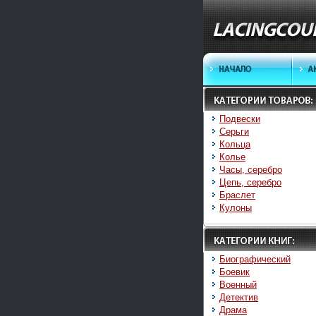
Подвески
Серьги
Кольца
Колье
Часы, серебро
Цепь, серебро
Браслет
Кулоны
Биографический
Боевик
Военный
Детектив
Драма