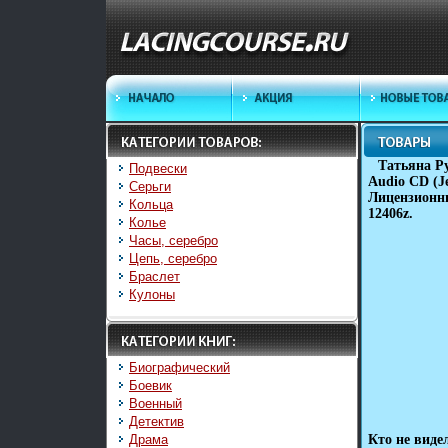
Татьяна Р
Подвески
Audio CD (J
Серьги
Лицензионны
Кольца
12406z.
Колье
Часы, серебро
Цепь, серебро
Браслет
Кулоны
Биографический
Боевик
Военный
Детектив
Драма
Кто не виде