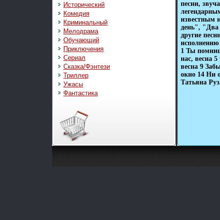
песни, звуч
Исторический
легендарны
Комедия
известным 
Криминальный
день", "Два
Мелодрама
другие песн
Обучающий
исполнению 
Приключения
1 Ты помниш
Сериал
нас, весна 
Сказка/Фэнтези
весна 9 Заб
окно 14 Ни 
Триллер
Татьяна Ру
Ужасы
Фантастика