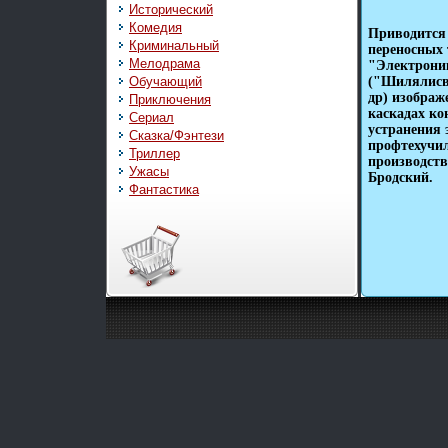
Исторический
Комедия
Приводится 
Криминальный
переносных 
Мелодрама
"Электроник
Обучающий
("Шилялисв
др) изображ
Приключения
каскадах ко
Сериал
устранения 
Сказка/Фэнтези
профтехучи
Триллер
производств
Ужасы
Бродский.
Фантастика