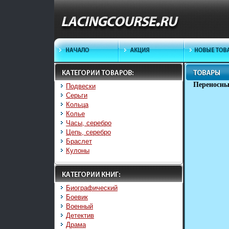
Переносны
Подвески
Серьги
Кольца
Колье
Часы, серебро
Цепь, серебро
Браслет
Кулоны
Биографический
Боевик
Военный
Детектив
Драма