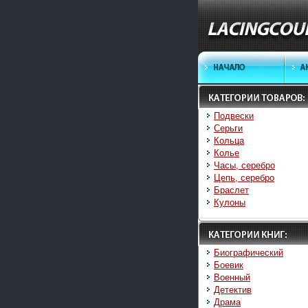
Подвески
Серьги
Кольца
Колье
Часы, серебро
Цепь, серебро
Браслет
Кулоны
Биографический
Боевик
Военный
Детектив
Драма