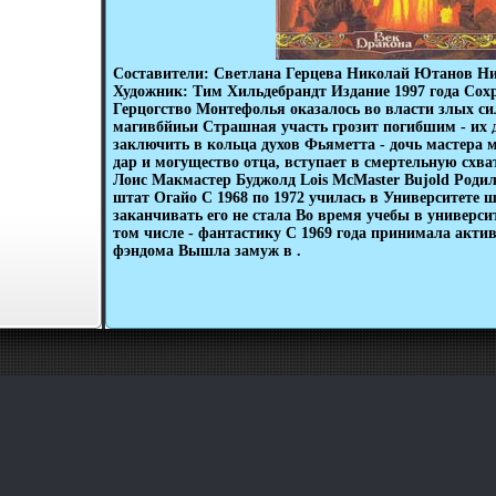
Составители: Светлана Герцева Николай Ютанов Н
Художник: Тим Хильдебрандт Издание 1997 года Сох
Герцогство Монтефолья оказалось во власти злых си
магивбйиьи Страшная участь грозит погибшим - их 
заключить в кольца духов Фьяметта - дочь мастера 
дар и могущество отца, вступает в смертельную схва
Лоис Макмастер Буджолд Lois McMaster Bujold Родил
штат Огайо С 1968 по 1972 училась в Университете ш
заканчивать его не стала Во время учебы в универси
том числе - фантастику С 1969 года принимала актив
фэндома Вышла замуж в .