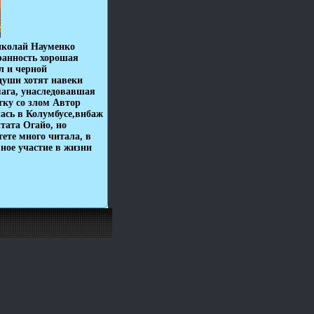
иколай Науменко
ранность хорошая
л и черной
души хотят навеки
мага, унаследовавшая
тку со злом Автор
ась в Колумбусе,внбаж
тата Огайо, но
тете много читала, в
ное участие в жизни