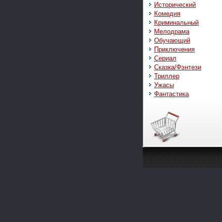
Исторический
Комедия
Криминальный
Мелодрама
Обучающий
Приключения
Сериал
Сказка/Фэнтези
Триллер
Ужасы
Фантастика