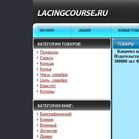
Кащеева ц
Подвески
Издательств
Серьги
300000 экз 
Кольца
Колье
Часы, серебро
Цепь, серебро
Браслет
Кулоны
Биографический
Боевик
Военный
Детектив
Драма