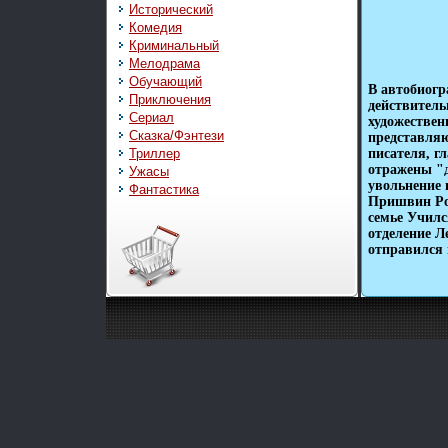
Исторический
Комедия
Криминальный
Мелодрама
Обучающий
В автобиог
Приключения
действитель
Сериал
художествен
Сказка/Фэнтези
представля
Триллер
писателя, г
отражены "д
Ужасы
увольнение 
Фантастика
Пришвин Ро
семье Училс
отделение Л
отправился 