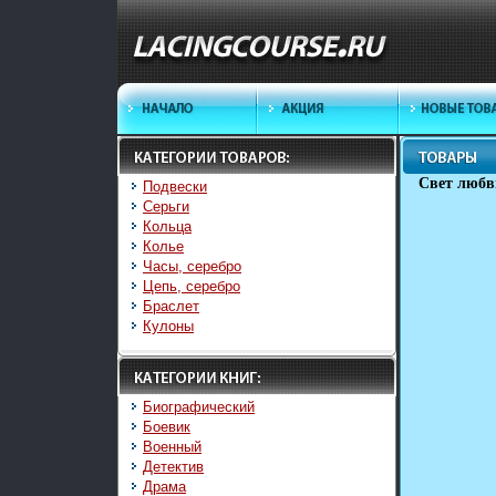
Свет любв
Подвески
Серьги
Кольца
Колье
Часы, серебро
Цепь, серебро
Браслет
Кулоны
Биографический
Боевик
Военный
Детектив
Драма