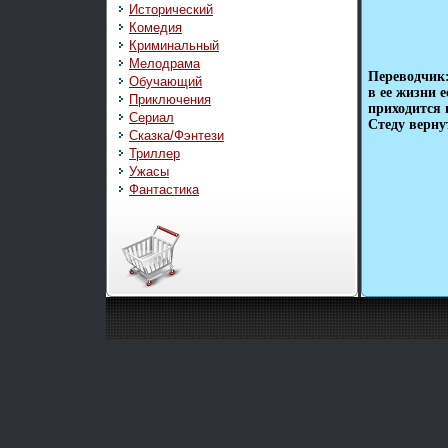
Исторический
Комедия
Криминальный
Мелодрама
Переводчик:
Обучающий
в ее жизни 
Приключения
приходится 
Сериал
Стеду верну
Сказка/Фэнтези
Триллер
Ужасы
Фантастика