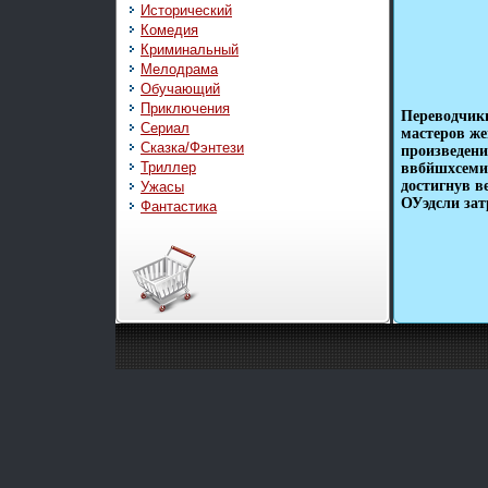
Исторический
Комедия
Криминальный
Мелодрама
Обучающий
Приключения
Переводчики
Сериал
мастеров же
Сказка/Фэнтези
произведени
Триллер
ввбйшхсеми 
достигнув 
Ужасы
ОУэдсли за
Фантастика