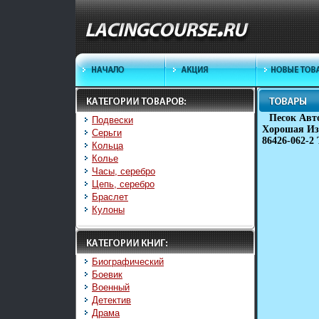
Песок Авт
Подвески
Хорошая Изд
Серьги
86426-062-2
Кольца
Колье
Часы, серебро
Цепь, серебро
Браслет
Кулоны
Биографический
Боевик
Военный
Детектив
Драма