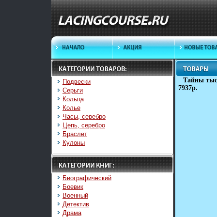
Тайны тыс
Подвески
7937p.
Серьги
Кольца
Колье
Часы, серебро
Цепь, серебро
Браслет
Кулоны
Биографический
Боевик
Военный
Детектив
Драма