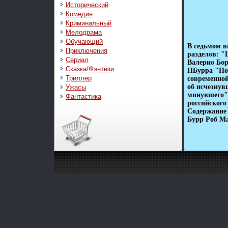
Исторический
Комедия
Криминальный
Мелодрама
Обучающий
В седьмом 
Приключения
разделов: 
Сериал
Валерио Бор
Сказка/Фэнтези
ПБурра "По 
Триллер
современно
об исчезнув
Ужасы
минувшего"
Фантастика
российского
Содержание 
Бурр Роб М