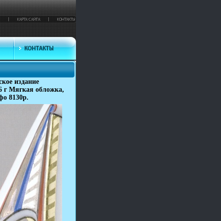
кое издание
6 г Мягкая обложка,
фо 8130p.