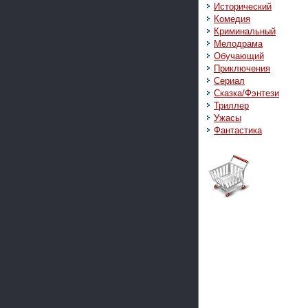
Исторический
Комедия
Криминальный
Мелодрама
Обучающий
Приключения
Сериал
Сказка/Фэнтези
Триллер
Ужасы
Фантастика