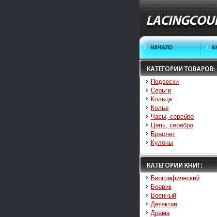
Подвески
Серьги
Кольца
Колье
Часы, серебро
Цепь, серебро
Браслет
Кулоны
Биографический
Боевик
Военный
Детектив
Драма