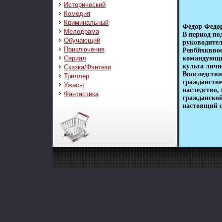
Исторический
Комедия
Криминальный
Федор Федор
Мелодрама
В период по
Обучающий
руководител
Приключения
Ревбйхкввое
Сериал
командующи
культа лич
Сказка/Фэнтези
Впоследстви
Триллер
гражданств
Ужасы
наследство,
Фантастика
гражданской
настоящий 