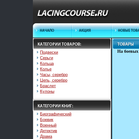
На боевых
Подвески
Серьги
Кольца
Колье
Часы, серебро
Цепь, серебро
Браслет
Кулоны
Биографический
Боевик
Военный
Детектив
Драма