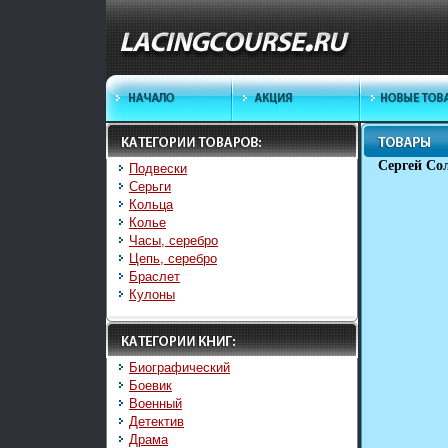
Сергей Со
Подвески
Серьги
Кольца
Колье
Часы, серебро
Цепь, серебро
Браслет
Кулоны
Биографический
Боевик
Военный
Детектив
Драма