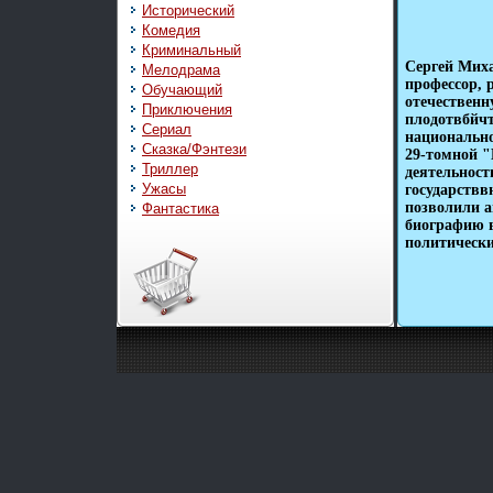
Исторический
Комедия
Криминальный
Сергей Миха
Мелодрама
профессор, 
Обучающий
отечественн
Приключения
плодотвбйчт
Сериал
национально
Сказка/Фэнтези
29-томной "
Триллер
деятельност
Ужасы
государствв
позволили а
Фантастика
биографию в
политически