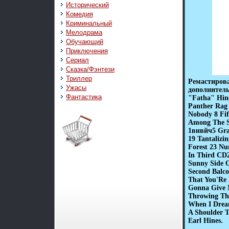
Исторический
Комедия
Криминальный
Мелодрама
Обучающий
Приключения
Сериал
Сказка/Фэнтези
Триллер
Ремастирова
Ужасы
дополнитель
Фантастика
"Fatha" Hin
Panther Rag 
Nobody 8 Fif
Among The S
1внвйч5 Gran
19 Tantalizi
Forest 23 Nu
In Third CD2
Sunny Side O
Second Balco
That You'Re 
Gonna Give N
Throwing The
When I Dream
A Shoulder 
Earl Hines.