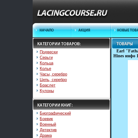
Earl "Fath
Подвески
Hines инфо 
Серьги
Кольца
Колье
Часы, серебро
Цепь, серебро
Браслет
Кулоны
Биографический
Боевик
Военный
Детектив
Драма