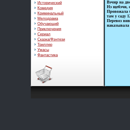
Вэчир на дв
Исторический
Нэ щебэчи, 
Комедия
Провожала 
Криминальный
там у саду 
Мелодрама
Перевоз вн
Обучающий
наказывала 
Приключения
Сериал
Сказка/Фэнтези
Триллер
Ужасы
Фантастика