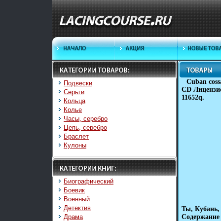
Cuban coss
Подвески
CD Лицензио
Серьги
11652q.
Кольца
Колье
Часы, серебро
Цепь, серебро
Браслет
Кулоны
Биографический
Боевик
Военный
Детектив
Ты, Кубань,
Драма
Содержание 