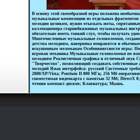
В основу этой своеобразной игры положена необычная
музыкальные композиции из отдельных фрагментов 
мелодии целиком, нужно отыскать ноты, спрятанные
коллекционера старивбкяжнных музыкальных инстр
обязательно иметь тонкий слух, чтобы получать удов
Многочисленные музыкальные головоломки, созданн
детства мелодиям, наверняка понравятся и обычным
искушенным меломанам Особенвнвгсности игры: Но
игровая механика Музыкальные головоломки по изв
мелодиям Реалистичная графика и отличный звук 
"Творчество", позволяющий создавать собственные
мелодий Язык интерфейса: русский Системные треб
2000/XP/Vista; Pentium II 800 МГц; 256 Мб оперативн
совместимая видеокарта с памятью 32 Мб; DirectX 8;
чтения компакт-дисков; Клавиатура; Мышь.