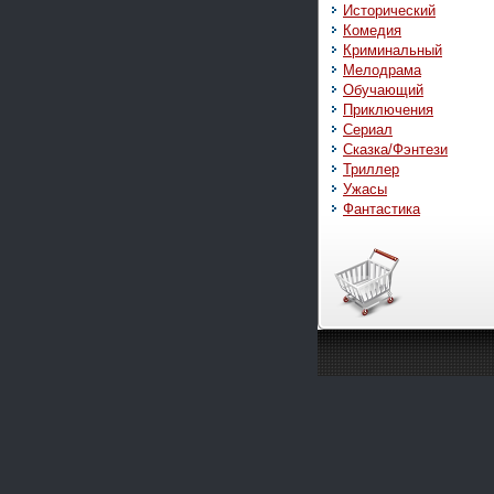
Исторический
Комедия
Криминальный
Мелодрама
Обучающий
Приключения
Сериал
Сказка/Фэнтези
Триллер
Ужасы
Фантастика