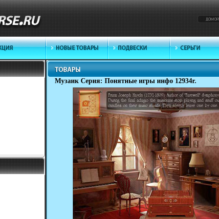
Музаик Серия: Понятные игры инфо 12934r.