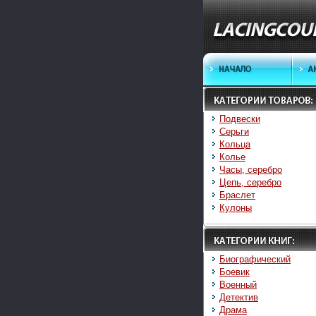
Подвески
Серьги
Кольца
Колье
Часы, серебро
Цепь, серебро
Браслет
Кулоны
Биографический
Боевик
Военный
Детектив
Драма