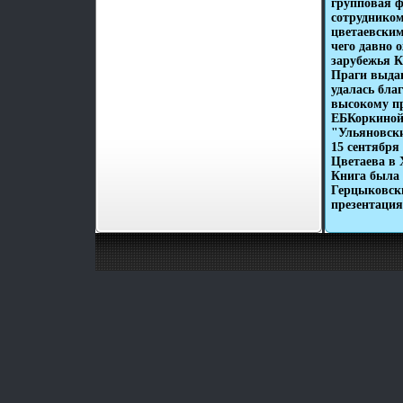
групповая ф
сотруднико
цветаевским
чего давно 
зарубежья К
Праги выда
удалась бла
высокому пр
ЕБКоркиной
"Ульяновски
15 сентября
Цветаева в 
Книга была 
Герцыковски
презентация