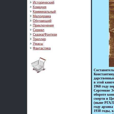
Исторический
Комедия
Криминальный
Мелодрама
Обучающий
Приключения
Сериал
Сказка/Фэнтези
Триллер
Ужасы
Фантастика
Составител
Константину
дарственны
в этой книг
1960 году п
Сергеевне Э
обороте кон
смерти в Це
(ныне РГАЛИ
году архива
1938 годы, 