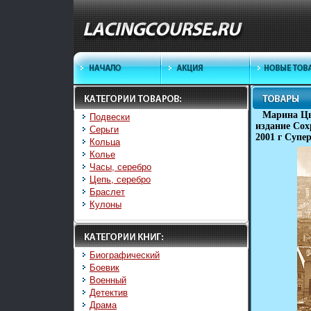
Марина Цв
Подвески
издание Сох
Серьги
2001 г Супе
Кольца
Колье
Часы, серебро
Цепь, серебро
Браслет
Кулоны
Биографический
Боевик
Военный
Детектив
Драма