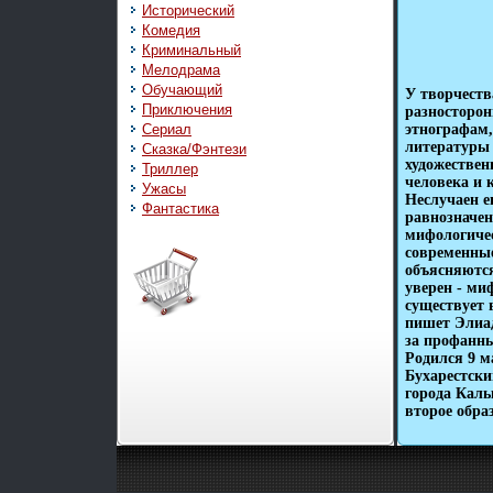
Исторический
Комедия
Криминальный
Мелодрама
Обучающий
У творчеств
Приключения
разносторон
Сериал
этнографам,
литературы 
Сказка/Фэнтези
художествен
Триллер
человека и 
Ужасы
Неслучаен е
Фантастика
равнозначен
мифологичес
современные
объясняются
уверен - ми
существует 
пишет Элиад
за профанны
Родился 9 м
Бухарестски
города Кал
второе обра