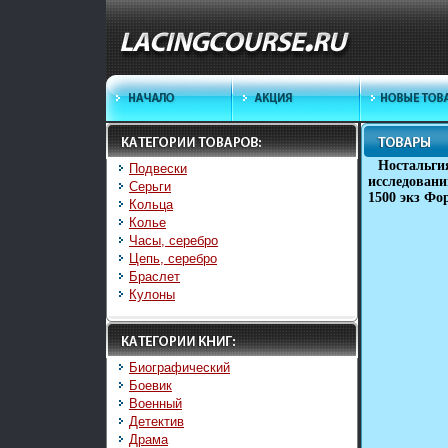
Ностальги
Подвески
исследовани
Серьги
1500 экз Фо
Кольца
Колье
Часы, серебро
Цепь, серебро
Браслет
Кулоны
Биографический
Боевик
Военный
Детектив
Драма