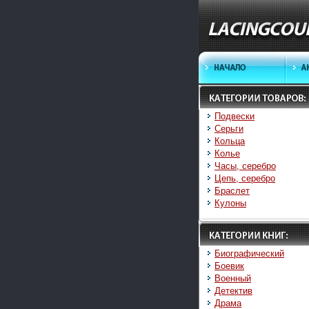
Подвески
Серьги
Кольца
Колье
Часы, серебро
Цепь, серебро
Браслет
Кулоны
Биографический
Боевик
Военный
Детектив
Драма