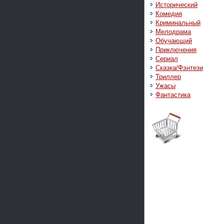
Исторический
Комедия
Криминальный
Мелодрама
Обучающий
Приключения
Сериал
Сказка/Фэнтези
Триллер
Ужасы
Фантастика