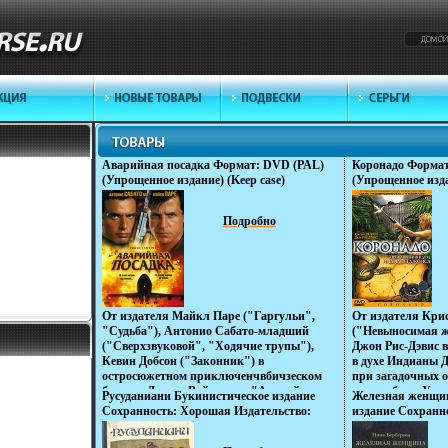
Аварийная посадка Формат: DVD (PAL)
Коронадо Формат
(Упрощенное издание) (Keep case)
(Упрощенное изда
Дистрибьютор: Пирамида Региональный
Дистрибьютор: 
код: 5 Количество слоев: DVD-5 (1 слой)
Региональный код
Подробно
Субтитры: Русский Звуковые дорожки:
DVD-5 (1 слой) С
Русский Закадровый перевод инфо 1186v.
Звуковые дорожк
перевод Dolby инф
От издателя Майкл Паре ("Гаргульи",
От издателя Кри
"Судьба"), Антонио Сабато-младший
("Невыносимая ж
("Сверхзвуковой", "Ходячие трупы"),
Джон Рис-Дэвис 
Кевин Добсон ("Законник") в
в духе Индианы 
остросюжетном приключенчвбичзеском
при загадочных о
боевике Джима Вайнорски "Аварийная
женихвбицн Уилл
Русуданиани Букинистическое издание
Железная женщи
посадка" Чудом, выжив после
к нему ведет в т
Сохранность: Хорошая Издательство:
издание Сохранн
авиакатастрофы, бесстрашный военный
Коронадо, затеря
Мерани, 1971 г Твердый переплет, 360 стр
Издательство: Из
летчик Джон Мастерс получает
Центральной Ам
Тираж: 50000 экз Формат: 72x90/16
литературы, 1991