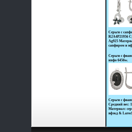
Серьги с сап
R2A4P21956 Ср
Ag925 Материа
сапфиром и в
Серьги с фиан
инфо 6456w.
Серьги с фиа
Средний вес: 
Материал: сер
вфэкд & Laroc