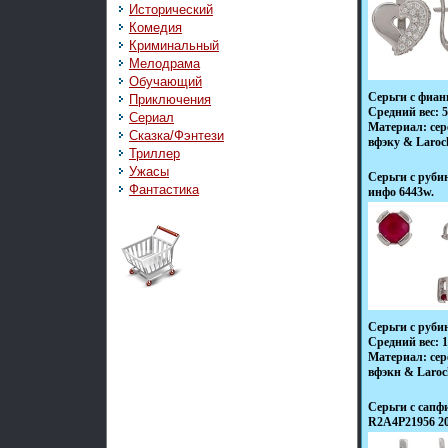
Исторический
Комедия
Криминальный
Мелодрама
Обучающий
Серьги с фиан
Приключения
Средний вес: 5
Сериал
Материал: сер
Сказка/Фэнтези
вфэку & Laroc
Триллер
Ужасы
Серьги с руб
Фантастика
инфо 6443w.
Серьги с руб
Средний вес: 1
Материал: сер
вфэкн & Laroc
Серьги с сапф
R2A4P21956 20