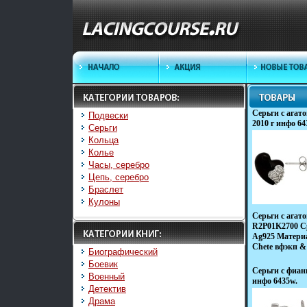
Серьги с агат
Подвески
2010 г инфо 64
Серьги
Кольца
Колье
Часы, серебро
Цепь, серебро
Браслет
Кулоны
Серьги с агат
R2P01K2700 Ср
Ag925 Материа
Chete вфэкп &
Биографический
Боевик
Серьги с фиан
Военный
инфо 6435w.
Детектив
Драма